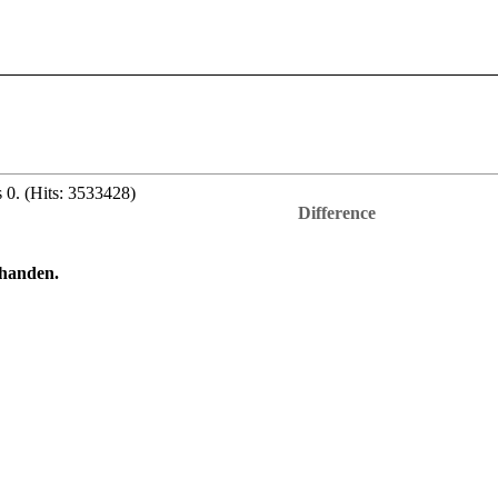
s 0. (Hits: 3533428)
Difference
rhanden.