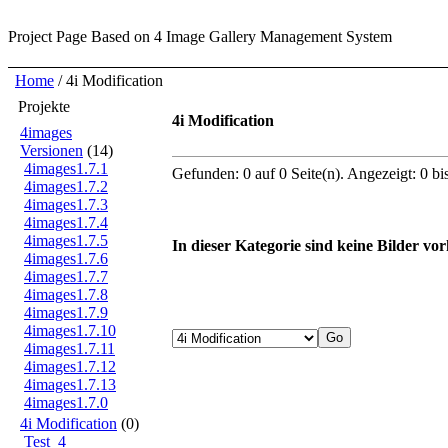
Project Page
Based on 4 Image Gallery Management System
Home
/ 4i Modification
Projekte
4i Modification
4images
Versionen
(14)
4images1.7.1
Gefunden: 0 auf 0 Seite(n). Angezeigt: 0 bi
4images1.7.2
4images1.7.3
4images1.7.4
4images1.7.5
In dieser Kategorie sind keine Bilder vo
4images1.7.6
4images1.7.7
4images1.7.8
4images1.7.9
4images1.7.10
4images1.7.11
4images1.7.12
4images1.7.13
4images1.7.0
4i Modification
(0)
Test_4