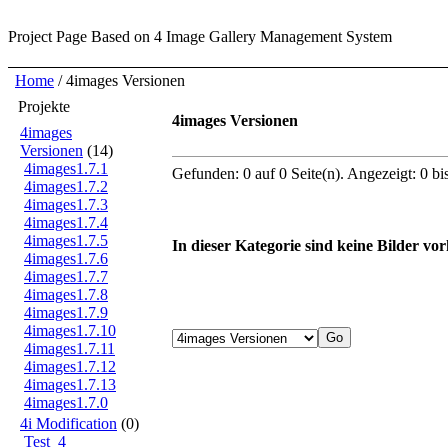
Project Page
Based on 4 Image Gallery Management System
Home
/ 4images Versionen
Projekte
4images Versionen
4images
Versionen
(14)
4images1.7.1
Gefunden: 0 auf 0 Seite(n). Angezeigt: 0 bi
4images1.7.2
4images1.7.3
4images1.7.4
4images1.7.5
In dieser Kategorie sind keine Bilder vo
4images1.7.6
4images1.7.7
4images1.7.8
4images1.7.9
4images1.7.10
4images1.7.11
4images1.7.12
4images1.7.13
4images1.7.0
4i Modification
(0)
Test_4