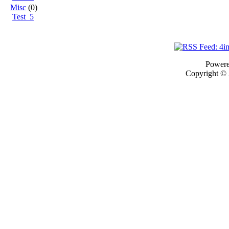
Misc
(0)
Test_5
Power
Copyright ©